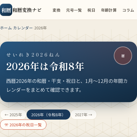
和暦
和暦変換ナビ
変換
元号一覧
祝日
年齢計算
コラム
ホーム
カレンダー
2026年
せいれき2026ねん
暦
2026年は令和8年
西暦2026年の和暦・干支・祝日と、1月〜12月の年間カ
レンダーをまとめて確認できます。
← 2025年
2026年（令和8年）
2027年 →
🎌 2026年の祝日一覧