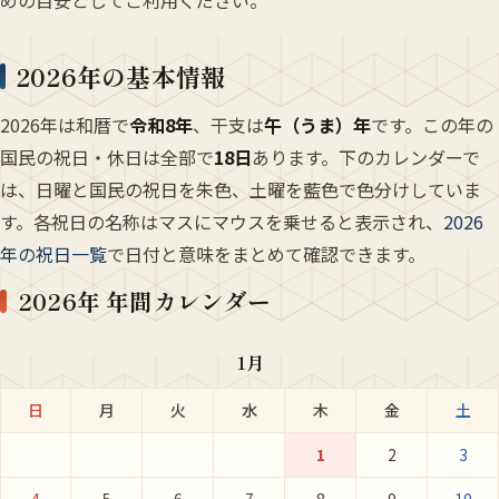
めの目安としてご利用ください。
2026年の基本情報
2026年は和暦で
令和8年
、干支は
午（うま）年
です。この年の
国民の祝日・休日は全部で
18日
あります。下のカレンダーで
は、日曜と国民の祝日を朱色、土曜を藍色で色分けしていま
す。各祝日の名称はマスにマウスを乗せると表示され、
2026
年の祝日一覧
で日付と意味をまとめて確認できます。
2026年 年間カレンダー
1月
日
月
火
水
木
金
土
1
2
3