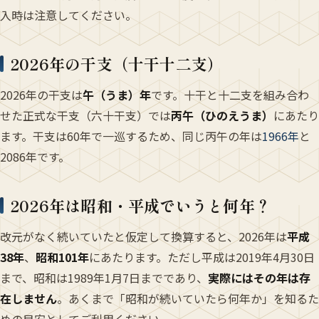
入時は注意してください。
2026年の干支（十干十二支）
2026年の干支は
午（うま）年
です。十干と十二支を組み合わ
せた正式な干支（六十干支）では
丙午（ひのえうま）
にあたり
ます。干支は60年で一巡するため、同じ丙午の年は
1966年
と
2086年です。
2026年は昭和・平成でいうと何年？
改元がなく続いていたと仮定して換算すると、2026年は
平成
38年
、
昭和101年
にあたります。ただし平成は2019年4月30日
まで、昭和は1989年1月7日までであり、
実際にはその年は存
在しません
。あくまで「昭和が続いていたら何年か」を知るた