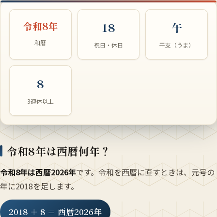
令和8年
18
午
和暦
祝日・休日
干支（うま）
8
3連休以上
令和8年は西暦何年？
令和8年は西暦2026年
です。令和を西暦に直すときは、元号の
年に2018を足します。
2018 ＋ 8 ＝ 西暦2026年