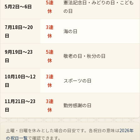
5連
憲法記念日・みどりの日・こども
5月2日〜6日
休
の日
7月18日〜20
3連
海の日
日
休
9月19日〜23
5連
敬老の日・秋分の日
日
休
10月10日〜12
3連
スポーツの日
日
休
11月21日〜23
3連
勤労感謝の日
日
休
土曜・日曜を休みとした場合の目安です。各祝日の意味は
2026年
の祝日一覧
で確認できます。